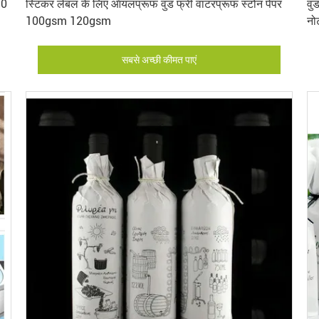
90
स्टिकर लेबल के लिए ऑयलप्रूफ वुड फ्री वाटरप्रूफ स्टोन पेपर
वुड
100gsm 120gsm
नो
सबसे अच्छी कीमत पाएं