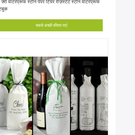
 फ़्री वाटरप्रूफ स्टोन पेपर टियर रेज़िस्टेंट स्टोन वाटरप्रूफ
टबुक
सबसे अच्छी कीमत पाएं