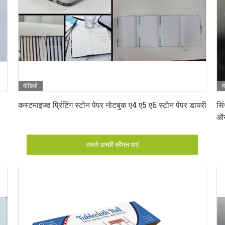
वीडियो
व
सबसे अच्छी कीमत पाएं
कस्टमाइज्ड प्रिंटिंग स्टोन पेपर नोटबुक ए4 ए5 ए6 स्टोन पेपर डायरी
सि
ऑय
सबसे अच्छी कीमत पाएं