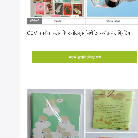
वीडियो
सबसे अच्छी कीमत पाएं
OEM पनरोक स्टोन पेपर नोटबुक सिंथेटिक ऑफ़सेट प्रिंटिंग
सबसे अच्छी कीमत पाएं