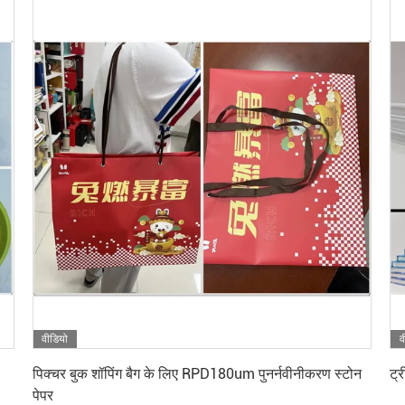
वीडियो
व
सबसे अच्छी कीमत पाएं
पिक्चर बुक शॉपिंग बैग के लिए RPD180um पुनर्नवीनीकरण स्टोन
ट्
पेपर