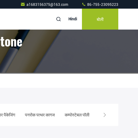
a1683156375@163.com
86-755-23095223
बोली
Hindi
Stone
पर पैकेजिंग
पनरोक पत्थर कागज
कम्पोस्टेबल पॉली बैग
पत्थर कागज नोटबुक