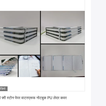
ीडियो
सबसे अच्छी कीमत पाएं
री फ़्री स्टोन पेपर वाटरप्रूफ नोटबुक PU लेदर कवर