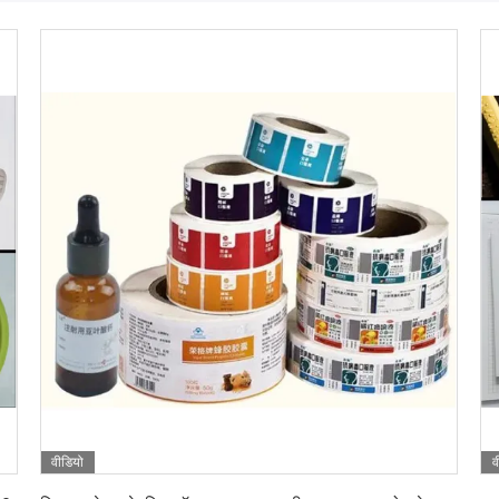
वीडियो
व
सबसे अच्छी कीमत पाएं