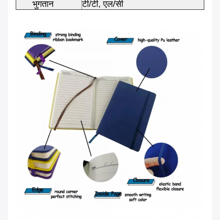
भुगतान
टी/टी, एल/सी