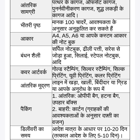
पत्थर के कागज, ऑफसेट कागज,
आंतरिक
पुनर्नवीनीकरण कागज, शुद्ध लकड़ी के
सामग्री
कागज आदि।
मानक 100 चादरें, आवश्यकता के
भीतरी पृष्ठ
अनुसार अनुकूलित कर सकते हैं
A4, A5, A6 या आपके कस्टम आकार
आकार
की नोट बुक
सर्पिल नोटबुक, ढीली पत्ती, सरेस से
बंधन शैली
जोड़ा हुआ, सिलाई, स्टेपल नोटबुक,
आदि
गोल्ड स्टैम्पिंग, सिल्वर स्टैम्पिंग, सिल्क
कवर आर्टवर्क
प्रिंटिंग, यूवी प्रिंटिंग, कलर प्रिंटिंग
लाइन में खड़ा, खाली, बिंदीदार या ग्रिड
आंतरिक मुद्रण
या आपके अनुरोध के रूप में
1. आंतरिक: ओपीपी बैग, हटना बैग,
उपहार बॉक्स
पैकिंग
2. बाहरी: कार्टन (ग्राहकों की
आवश्यकताओं के अनुसार दफ़्ती का
वजन)
डिलीवरी का
आदेश मात्रा के आधार पर 10-20 दिन
समय
(तत्काल आदेश के लिए 5-10 दिन)।