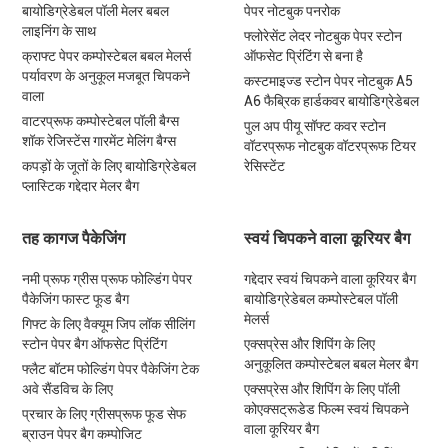
बायोडिग्रेडेबल पॉली मेलर बबल
पेपर नोटबुक पनरोक
लाइनिंग के साथ
फ्लोरेसेंट लेदर नोटबुक पेपर स्टोन
क्राफ्ट पेपर कम्पोस्टेबल बबल मेलर्स
ऑफसेट प्रिंटिंग से बना है
पर्यावरण के अनुकूल मजबूत चिपकने
कस्टमाइज्ड स्टोन पेपर नोटबुक A5
वाला
A6 फैब्रिक हार्डकवर बायोडिग्रेडेबल
वाटरप्रूफ कम्पोस्टेबल पॉली बैग्स
पुल अप पीयू सॉफ्ट कवर स्टोन
शॉक रेजिस्टेंस गारमेंट मेलिंग बैग्स
वॉटरप्रूफ नोटबुक वॉटरप्रूफ टियर
कपड़ों के जूतों के लिए बायोडिग्रेडेबल
रेसिस्टेंट
प्लास्टिक गद्देदार मेलर बैग
तह कागज पैकेजिंग
स्वयं चिपकने वाला कूरियर बैग
नमी प्रूफ ग्रीस प्रूफ फोल्डिंग पेपर
गद्देदार स्वयं चिपकने वाला कूरियर बैग
पैकेजिंग फास्ट फूड बैग
बायोडिग्रेडेबल कम्पोस्टेबल पॉली
मेलर्स
गिफ्ट के लिए वैक्यूम जिप लॉक सीलिंग
स्टोन पेपर बैग ऑफसेट प्रिंटिंग
एक्सप्रेस और शिपिंग के लिए
अनुकूलित कम्पोस्टेबल बबल मेलर बैग
फ्लैट बॉटम फोल्डिंग पेपर पैकेजिंग टेक
अवे सैंडविच के लिए
एक्सप्रेस और शिपिंग के लिए पॉली
कोएक्सट्रूडेड फिल्म स्वयं चिपकने
प्रचार के लिए ग्रीसप्रूफ फूड सेफ
वाला कूरियर बैग
ब्राउन पेपर बैग कम्पोजिट