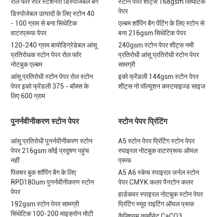
रोल फॉर रैपर स्टेशनरी डिस्पोजेबल बैग
स्टोन पेपर शीट्स 168gsm सिंथेटिक
पेपर
डिस्पोजेबल उत्पादों के लिए स्टोन 40
- 100 ग्राम से बना सिंथेटिक
एल्बम शॉपिंग बैग पेंटिंग के लिए स्टोन से
वाटरप्रूफ पेपर
बना 216gsm सिंथेटिक पेपर
120-240 ग्राम बायोडिग्रेडेबल आंसू
240gsm स्टोन पेपर शीट्स नमी
प्रतिरोधक स्टोन पेपर रोल फॉर
प्रतिरोधी आंसू प्रतिरोधी स्टोन पेपर
नोटबुक एल्बम
सामग्री
आंसू प्रतिरोधी स्टोन पेपर रोल स्टोन
इको फ्रेंडली 144gsm स्टोन पेपर
पेपर इको फ्रेंडली 375 - बॉक्स के
शीट्स नो पॉल्यूशन कस्टमाइज्ड साइज
लिए 600 ग्राम
पुनर्नवीनीकरण स्टोन पेपर
स्टोन पेपर प्रिंटिंग
आंसू प्रतिरोधी पुनर्नवीनीकरण स्टोन
A5 स्टोन पेपर प्रिंटिंग स्टोन पेपर
पेपर 216gsm कोई प्रदूषण पहुंच
स्पाइरल नोटबुक वाटरप्रूफ ऑयल
नहीं
प्रूफ
पिक्चर बुक शॉपिंग बैग के लिए
A5 A6 स्केच स्पाइरल जर्नल स्टोन
RPD180um पुनर्नवीनीकरण स्टोन
पेपर CMYK कलर पैनटोन कलर
पेपर
हार्डकवर स्पाइरल नोटबुक स्टोन पेपर
192gsm स्टोन पेपर सामग्री
प्रिंटिंग स्मूद राइटिंग ऑयल प्रूफ
सिंथेटिक 100-200 माइक्रोन मोटी
कैल्शियम कार्बोनेट CaCO3