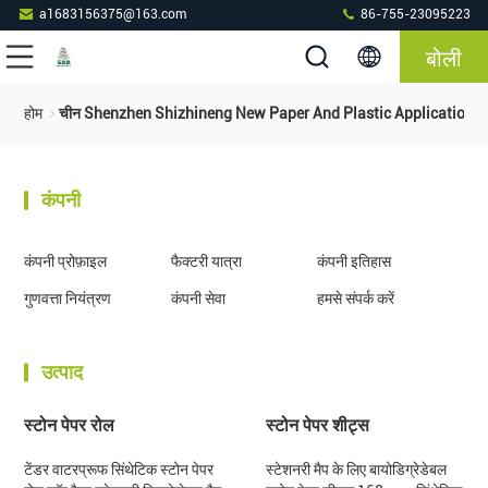
a1683156375@163.com
86-755-23095223
बोली
होम
चीन Shenzhen Shizhineng New Paper And Plastic Application R
कंपनी
कंपनी प्रोफ़ाइल
फैक्टरी यात्रा
कंपनी इतिहास
गुणवत्ता नियंत्रण
कंपनी सेवा
हमसे संपर्क करें
उत्पाद
स्टोन पेपर रोल
स्टोन पेपर शीट्स
टेंडर वाटरप्रूफ सिंथेटिक स्टोन पेपर
स्टेशनरी मैप के लिए बायोडिग्रेडेबल