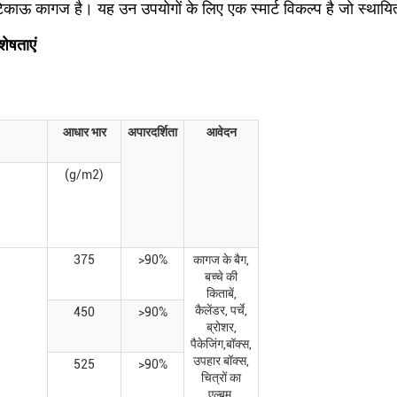
ाऊ कागज है। यह उन उपयोगों के लिए एक स्मार्ट विकल्प है जो स्थायित्व, उ
ेषताएं
आधार भार
अपारदर्शिता
आवेदन
(g/m2)
375
>90%
कागज के बैग,
बच्चे की
किताबें,
कैलेंडर, पर्चे,
450
>90%
ब्रोशर,
पैकेजिंग,बॉक्स,
उपहार बॉक्स,
525
>90%
चित्रों का
एल्बम,