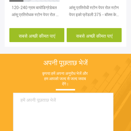
120-240 ग्राम बायोडिग्रेडेबल
आंसू प्रतिरोधी स्टोन पेपर रोल स्टोन
RB
आंसू प्रतिरोधक स्टोन पेपर रोल फॉर
पेपर इको फ्रेंडली 375 - बॉक्स के
मा
नोटबुक एल्बम
लिए 600 ग्राम
प्ल
सबसे अच्छी कीमत पाएं
सबसे अच्छी कीमत पाएं
अपनी पूछताछ भेजें
कृपया हमें अपना अनुरोध भेजें और 
हम आपको जल्द से जल्द जवाब 
देंगे।