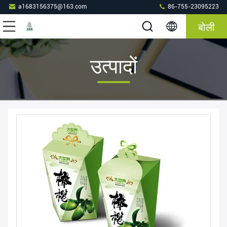
a1683156375@163.com
86-755-23095223
बोली
उत्पादों