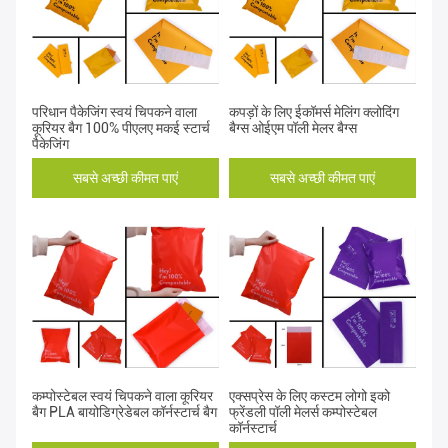
परिधान पैकेजिंग स्वयं चिपकने वाला
कपड़ों के लिए ईकॉमर्स मेलिंग क्लोदिंग
कूरियर बैग 100% पीएलए मकई स्टार्च
बैग्स ओईएम पॉली मेलर बैग्स
पैकेजिंग
सबसे अच्छी कीमत पाएं
सबसे अच्छी कीमत पाएं
कम्पोस्टेबल स्वयं चिपकने वाला कूरियर
एक्सप्रेस के लिए कस्टम लोगो इको
बैग PLA बायोडिग्रेडेबल कॉर्नस्टार्च बैग
फ्रेंडली पॉली मेलर्स कम्पोस्टेबल
कॉर्नस्टार्च