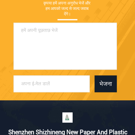
कृपया हमें अपना अनुरोध भेजें और 
हम आपको जल्द से जल्द जवाब 
देंगे।
भेजना
Shenzhen Shizhineng New Paper And Plastic