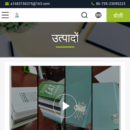
a1683156375@163.com
86-755-23095223
बोली
उत्पादों