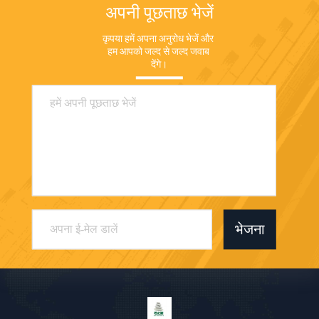
अपनी पूछताछ भेजें
कृपया हमें अपना अनुरोध भेजें और 
हम आपको जल्द से जल्द जवाब 
देंगे।
भेजना