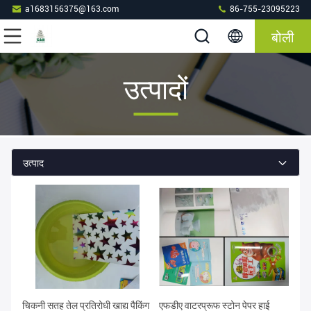
a1683156375@163.com
86-755-23095223
बोली
उत्पादों
उत्पाद
चिकनी सतह तेल प्रतिरोधी खाद्य पैकिंग
एफडीए वाटरप्रूफ स्टोन पेपर हाई