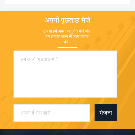
अपनी पूछताछ भेजें
कृपया हमें अपना अनुरोध भेजें और 
हम आपको जल्द से जल्द जवाब 
देंगे।
भेजना