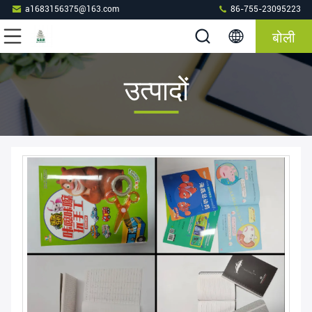
a1683156375@163.com
86-755-23095223
बोली
उत्पादों