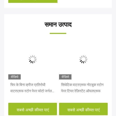
समान उत्पाद
वीडियो
वीडियो
वीड
चिप के बिना क्रीज प्रतिरोधी
सिंथेटिक वाटरप्रूफ नोटबुक स्टोन
OE
वाटरप्रूफ स्टोन पेपर फोटो जर्नल
पेपर टियर रेज़िस्टेंट ऑयलप्रूफ
इको
बुक
सबसे अच्छी कीमत पाएं
सबसे अच्छी कीमत पाएं