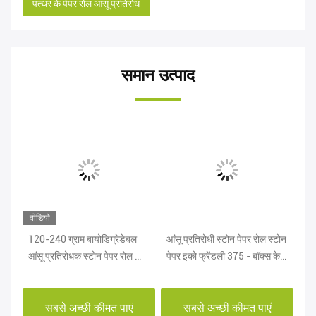
पत्थर के पेपर रोल आंसू प्रतिरोध
समान उत्पाद
वीडियो
120-240 ग्राम बायोडिग्रेडेबल
आंसू प्रतिरोधी स्टोन पेपर रोल स्टोन
RB
आंसू प्रतिरोधक स्टोन पेपर रोल फॉर
पेपर इको फ्रेंडली 375 - बॉक्स के
मा
नोटबुक एल्बम
लिए 600 ग्राम
प्ल
सबसे अच्छी कीमत पाएं
सबसे अच्छी कीमत पाएं