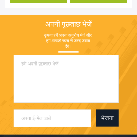
अपनी पूछताछ भेजें
कृपया हमें अपना अनुरोध भेजें और 
हम आपको जल्द से जल्द जवाब 
देंगे।
भेजना