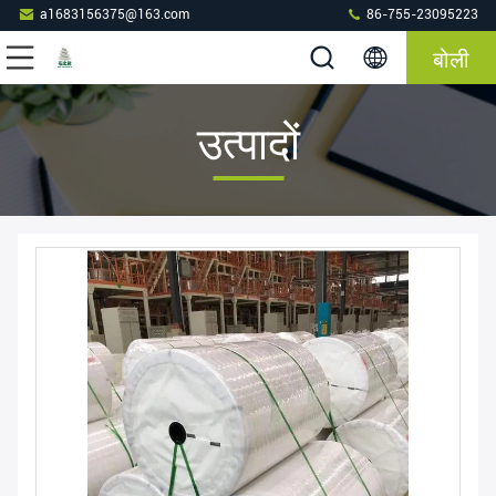
a1683156375@163.com
86-755-23095223
बोली
उत्पादों