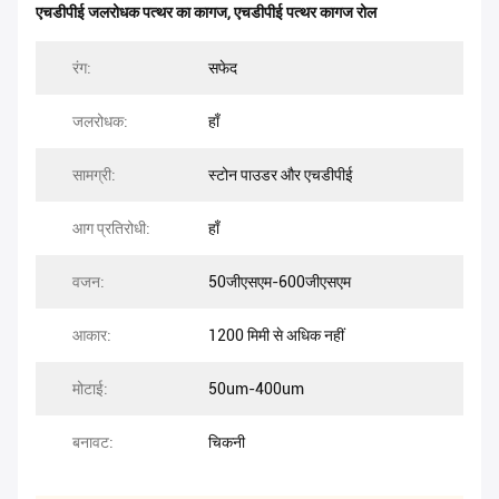
एचडीपीई जलरोधक पत्थर का कागज
,
एचडीपीई पत्थर कागज रोल
रंग:
सफेद
जलरोधक:
हाँ
सामग्री:
स्टोन पाउडर और एचडीपीई
आग प्रतिरोधी:
हाँ
वजन:
50जीएसएम-600जीएसएम
आकार:
1200 मिमी से अधिक नहीं
मोटाई:
50um-400um
बनावट:
चिकनी