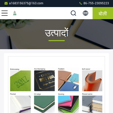
a1683156375@163.com
86-755-23095223
बोली
उत्पादों