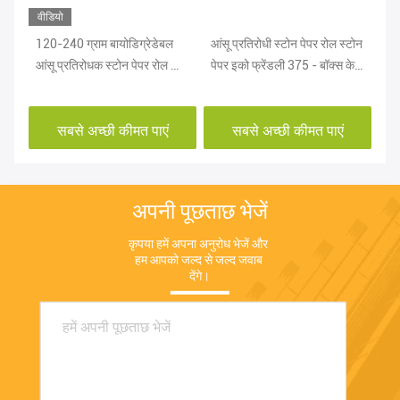
वीडियो
120-240 ग्राम बायोडिग्रेडेबल
आंसू प्रतिरोधी स्टोन पेपर रोल स्टोन
RB
आंसू प्रतिरोधक स्टोन पेपर रोल फॉर
पेपर इको फ्रेंडली 375 - बॉक्स के
मा
नोटबुक एल्बम
लिए 600 ग्राम
प्ल
सबसे अच्छी कीमत पाएं
सबसे अच्छी कीमत पाएं
अपनी पूछताछ भेजें
कृपया हमें अपना अनुरोध भेजें और 
हम आपको जल्द से जल्द जवाब 
देंगे।