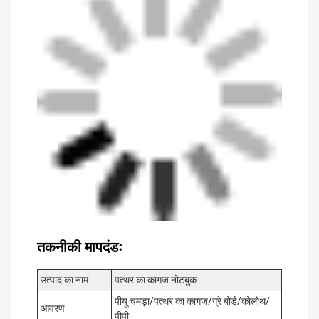
तकनीकी मापदंडः
उत्पाद का नाम
पत्थर का कागज नोटबुक
पीयू चमड़ा/पत्थर का कागज/ग्रे बोर्ड/कोलोथ/
आवरण
पीपी