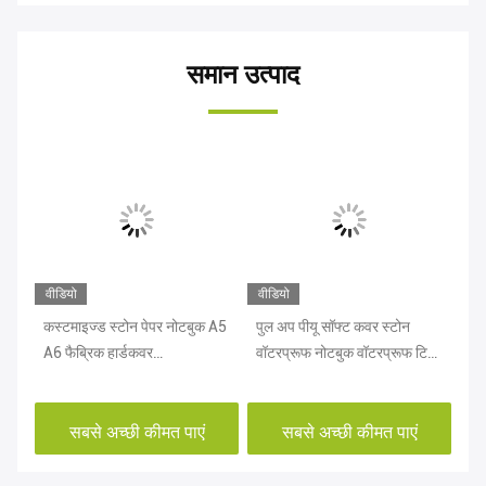
समान उत्पाद
वीडियो
वीडियो
वीड
न
कस्टमाइज्ड स्टोन पेपर नोटबुक A5
पुल अप पीयू सॉफ्ट कवर स्टोन
CM
A6 फैब्रिक हार्डकवर
वॉटरप्रूफ नोटबुक वॉटरप्रूफ टियर
ग्र
बायोडिग्रेडेबल
रेसिस्टेंट
सबसे अच्छी कीमत पाएं
सबसे अच्छी कीमत पाएं