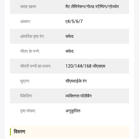
सतह खत्म:
मैट लैमिनेशन/गोल्ड स्टैम्पिंग/ग्रेव्योर
आकार:
ए4/5/6/7
आंतरिक पृष्ठ रंग:
सफेद
भीतर के पन्ने:
सफेद
भीतरी पन्नों का वजन:
120/144/168 जीएसएम
मुद्रण:
सीएमवाईके रंग
पैकेजिंग:
व्यक्तिगत पॉलीबैग
पृष्ठ संख्या:
अनुकूलित
विवरण