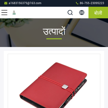
a1683156375@163.com
86-755-23095223
बोली
उत्पादों