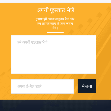
अपनी पूछताछ भेजें
कृपया हमें अपना अनुरोध भेजें और 
हम आपको जल्द से जल्द जवाब 
देंगे।
भेजना