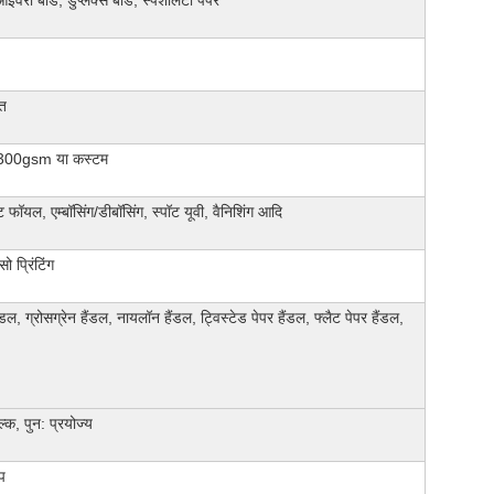
इवरी बोर्ड, डुप्लेक्स बोर्ड, स्पेशलिटी पेपर
ित
00gsm या कस्टम
ट फॉयल, एम्बॉसिंग/डीबॉसिंग, स्पॉट यूवी, वैनिशिंग आदि
सो प्रिंटिंग
डल, ग्रोसग्रेन हैंडल, नायलॉन हैंडल, ट्विस्टेड पेपर हैंडल, फ्लैट पेपर हैंडल,
्क, पुन: प्रयोज्य
प