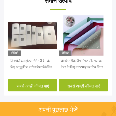
समान उत्पाद
वीडियो
वीडियो
वीड
िंट
डिस्पोजेबल होटल सेनेटरी बैग के
बोनकेट पैकेजिंग गिफ्ट और फ्लावर
आंस
लिए अनुकूलित स्टोन पेपर पैकेजिंग
रैपर के लिए कस्टमाइज्ड रिच मिनरल
ओडी
पेपर
सबसे अच्छी कीमत पाएं
सबसे अच्छी कीमत पाएं
अपनी पूछताछ भेजें