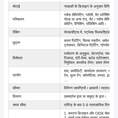
मोटाई
ग्राहकों के डिजाइन के अनुसार विभिन्न मो
ग्लोस लैमिनेटिंग, ग्लॉसी, मैट वार्निशिंग, मैट
परिष्करण
गोल्ड या अन्य रंग), मैट / ग्लॉस लैमिनेटिंग,
कोटिंग, वैनिशिंग, पॉलिशिंग आदि।
पैकिंग
रोल्स/शीट्स में, स्ट्रेक्ड फिल्म/श्रिंक र
कलर प्रिंटिंग, सिल्क स्क्रीन, थर्मल ट्रा
मुद्रण
ट्रांसफर, डिजिटल प्रिंटिंग, ग्रेव्योर
पर्यावरण के अनुकूल, लेटरप्रेस, चमकदार स
विशेषता
टिकाऊ, एंटी-फेक, ब्रांड प्रोटेक्शन, स्क्
रिमूवेबल, बारकोड लेयर, डबल लेयर
दवा, कमोडिटी, कार्यालय उपकरण, कस्टम 
प्रयोग
पेय, मूल्य टैग, कॉस्मेटिक, वस्त्र, इलेक्ट
....
कीमत
विभिन्न सामग्रियों / आकारों / मात्राओं / ड
वितरण
एक्सप्रेस द्वारा या समुद्र के द्वारा।
समय सीमा
प्रीपेड के बाद 5-8 व्यावसायिक दिन।
1. कस्टम डिजाइन और OEM सेवा में उपल
2. हमारे पास पेशेवर मुद्रण उपकरण और कुश