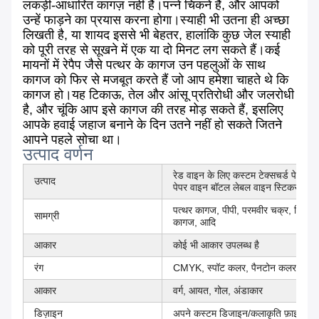
लकड़ी-आधारित कागज़ नहीं हैं।पन्ने चिकने हैं, और आपको
उन्हें फाड़ने का प्रयास करना होगा।स्याही भी उतना ही अच्छा
लिखती है, या शायद इससे भी बेहतर, हालांकि कुछ जेल स्याही
को पूरी तरह से सूखने में एक या दो मिनट लग सकते हैं।कई
मायनों में रेपैप जैसे पत्थर के कागज उन पहलुओं के साथ
कागज को फिर से मजबूत करते हैं जो आप हमेशा चाहते थे कि
कागज हो।यह टिकाऊ, तेल और आंसू प्रतिरोधी और जलरोधी
है, और चूंकि आप इसे कागज की तरह मोड़ सकते हैं, इसलिए
आपके हवाई जहाज बनाने के दिन उतने नहीं हो सकते जितने
आपने पहले सोचा था।
उत्पाद वर्णन
रेड वाइन के लिए कस्टम टेक्सचर्ड पेपर स्
उत्पाद
पेपर वाइन बॉटल लेबल वाइन स्टिकर
पत्थर कागज, पीपी, परमवीर चक्र, सिंथेटि
सामग्री
कागज, आदि
आकार
कोई भी आकार उपलब्ध है
रंग
CMYK, स्पॉट कलर, पैनटोन कलर, ट्रांसपेरे
आकार
वर्ग, आयत, गोल, अंडाकार
डिज़ाइन
अपने कस्टम डिजाइन/कलाकृति फ़ाइल/मूल नम