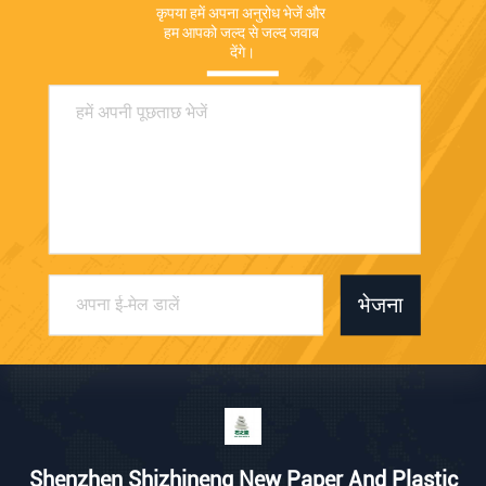
कृपया हमें अपना अनुरोध भेजें और 
हम आपको जल्द से जल्द जवाब 
देंगे।
भेजना
Shenzhen Shizhineng New Paper And Plastic