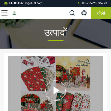
a1683156375@163.com
86-755-23095223
बोली
उत्पादों