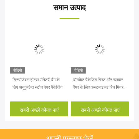
समान उत्पाद
वीडियो
वीडियो
वीड
िंट
डिस्पोजेबल होटल सेनेटरी बैग के
बोनकेट पैकेजिंग गिफ्ट और फ्लावर
आंस
लिए अनुकूलित स्टोन पेपर पैकेजिंग
रैपर के लिए कस्टमाइज्ड रिच मिनरल
ओडी
पेपर
सबसे अच्छी कीमत पाएं
सबसे अच्छी कीमत पाएं
अपनी पूछताछ भेजें