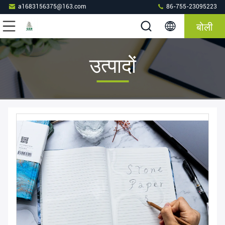
a1683156375@163.com
86-755-23095223
बोली
उत्पादों