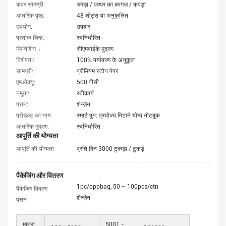
कवर सामग्री:
चमड़ा / पत्थर का कागज / कपड़ा
आंतरिक पृष्ठ:
48 शीट्स या अनुकूलित
उपयोग:
उपहार
प्रतीक चिन्ह:
स्वनिर्धारित
फिनिशिंग ::
सीएमवाईके मुद्रण
विशेषता:
100% पर्यावरण के अनुकूल
सामग्री:
प्रीमियम स्टोन पेपर
एमओक्यू:
500 पीसी
नमूना:
स्वीकार्य
पत्तन:
शेन्ज़ेन
प्रोडक्ट का नाम:
स्मार्ट पुन: प्रयोज्य मिटाने योग्य नोटबुक
आंतरिक मुद्रण:
स्वनिर्धारित
आपूर्ति की योग्यता
आपूर्ति की योग्यता
प्रति दिन 3000 टुकड़ा / टुकड़े
पैकेजिंग और वितरण
1pc/oppbag, 50 ~ 100pcs/ctn
पैकेजिंग विवरण
शेन्ज़ेन
पत्तन
मात्रा
5001 -