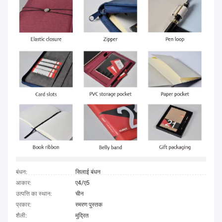
बंधन:
सिलाई बंधन
आकार:
ए4/ए5
उत्पत्ति का स्थान:
चीन
प्रकार:
स्मरण पुस्तक
शैली:
मुद्रित