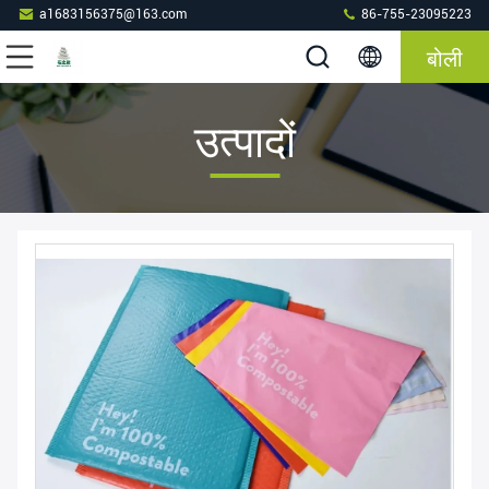
a1683156375@163.com
86-755-23095223
बोली
उत्पादों