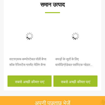
समान उत्पाद
र्स
वाटरप्रूफ कम्पोस्टेबल पॉली बैग्स
कपड़ों के जूतों के लिए
OE
कने
शॉक रेजिस्टेंस गारमेंट मेलिंग बैग्स
बायोडिग्रेडेबल प्लास्टिक गद्देदार
लि
मेलर बैग
फाइ
सबसे अच्छी कीमत पाएं
सबसे अच्छी कीमत पाएं
अपनी पूछताछ भेजें