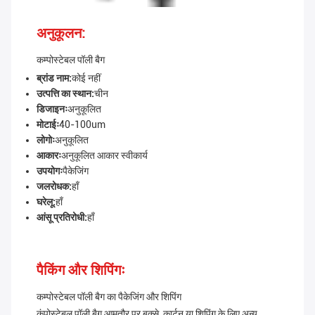
अनुकूलन:
कम्पोस्टेबल पॉली बैग
ब्रांड नाम:
कोई नहीं
उत्पत्ति का स्थान:
चीन
डिजाइनः
अनुकूलित
मोटाईः
40-100um
लोगोः
अनुकूलित
आकारः
अनुकूलित आकार स्वीकार्य
उपयोगः
पैकेजिंग
जलरोधक:
हाँ
घरेलू:
हाँ
आंसू प्रतिरोधी:
हाँ
पैकिंग और शिपिंगः
कम्पोस्टेबल पॉली बैग का पैकेजिंग और शिपिंग
कंपोस्टेबल पॉली बैग आमतौर पर बक्से, कार्टन या शिपिंग के लिए अन्य