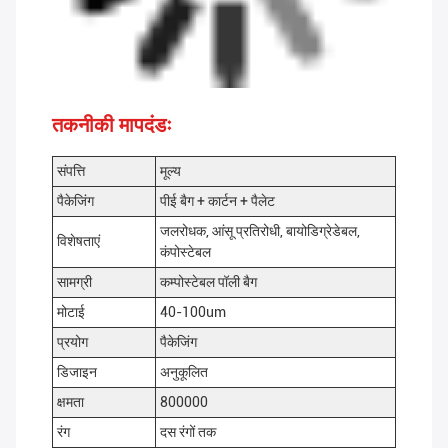
तकनीकी मापदंडः
संपत्ति
मूल्य
पैकेजिंग
पीई बैग + कार्टन + पैलेट
जलरोधक, आंसू प्रतिरोधी, बायोडिग्रेडेबल,
विशेषताएं
कंपोस्टेबल
सामग्री
कम्पोस्टेबल पॉली बैग
मोटाई
40-100um
प्रयोग
पैकेजिंग
डिजाइन
अनुकूलित
क्षमता
800000
रंग
दस रंगों तक