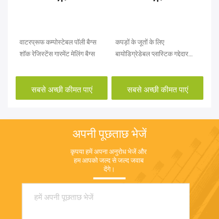
र्स
वाटरप्रूफ कम्पोस्टेबल पॉली बैग्स
कपड़ों के जूतों के लिए
OE
कने
शॉक रेजिस्टेंस गारमेंट मेलिंग बैग्स
बायोडिग्रेडेबल प्लास्टिक गद्देदार
लि
मेलर बैग
फाइ
सबसे अच्छी कीमत पाएं
सबसे अच्छी कीमत पाएं
अपनी पूछताछ भेजें
कृपया हमें अपना अनुरोध भेजें और 
हम आपको जल्द से जल्द जवाब 
देंगे।