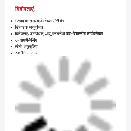
विशेषताएं:
उत्पाद का नामः कंपोस्टेबल पॉली बैग
डिजाइनः अनुकूलित
विशेषताएंः जलरोधक, आंसू प्रतिरोधी,
जैव-विघटनीय
,
कम्पोस्टेबल
उपयोगः
पैकेजिंग
लोगोः अनुकूलित
रंगः 10 रंग तक