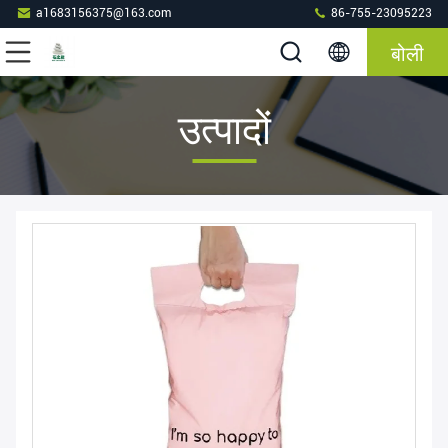
a1683156375@163.com
86-755-23095223
बोली
उत्पादों