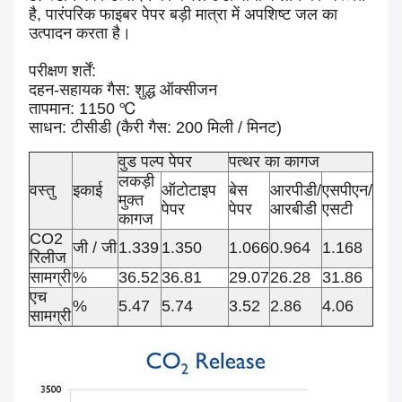
है, पारंपरिक फाइबर पेपर बड़ी मात्रा में अपशिष्ट जल का
उत्पादन करता है।
परीक्षण शर्तें:
दहन-सहायक गैस: शुद्ध ऑक्सीजन
तापमान: 1150 ℃
साधन: टीसीडी (कैरी गैस: 200 मिली / मिनट)
वुड पल्प पेपर
पत्थर का कागज
लकड़ी
वस्तु
इकाई
ऑटोटाइप
बेस
आरपीडी/
एसपीएन/
मुक्त
पेपर
पेपर
आरबीडी
एसटी
कागज
CO2
जी / जी
1.339
1.350
1.066
0.964
1.168
रिलीज
सामग्री
%
36.52
36.81
29.07
26.28
31.86
एच
%
5.47
5.74
3.52
2.86
4.06
सामग्री