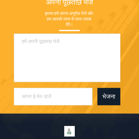
अपनी पूछताछ भेजें
कृपया हमें अपना अनुरोध भेजें और 
हम आपको जल्द से जल्द जवाब 
देंगे।
भेजना