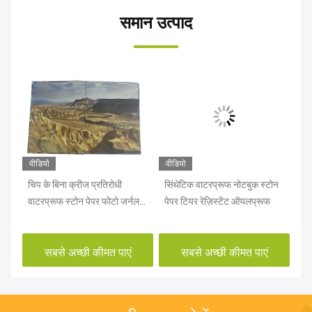
समान उत्पाद
वीडियो
वीडियो
वीड
चिप के बिना क्रीज प्रतिरोधी
सिंथेटिक वाटरप्रूफ नोटबुक स्टोन
OE
वाटरप्रूफ स्टोन पेपर फोटो जर्नल
पेपर टियर रेज़िस्टेंट ऑयलप्रूफ
इको
बुक
सबसे अच्छी कीमत पाएं
सबसे अच्छी कीमत पाएं