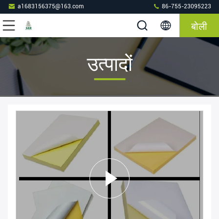
a1683156375@163.com
86-755-23095223
बोली
उत्पादों