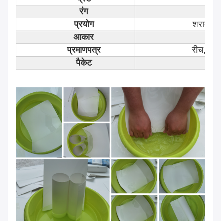
रंग
व
प्रयोग
शराब, पे
आकार
ग्र
प्रमाणपत्र
रीच, आ
पैकेट