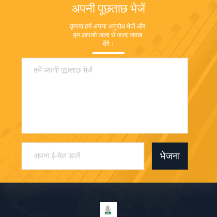
अपनी पूछताछ भेजें
कृपया हमें अपना अनुरोध भेजें और 
हम आपको जल्द से जल्द जवाब 
देंगे।
भेजना