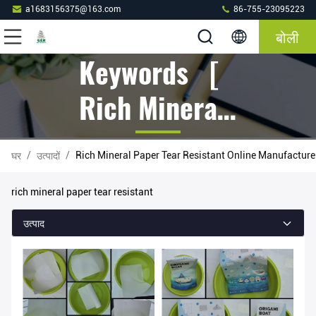
a1683156375@163.com
86-755-23095223
बोली
Keywords [
Rich Mineral
Paper Tear
/
/
Rich Mineral Paper Tear Resistant Online Manufacture
घर
उत्पादों
Resistant ]
rich mineral paper tear resistant
Match 95
उत्पाद
उत्पादों