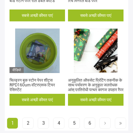
बोर्ड स्टोन पेपर रोल डबल कोटेड
रिच मिनरल बोर्ड पेपर
सबसे अच्छी कीमत पाएं
सबसे अच्छी कीमत पाएं
वीडियो
चिल्ड्रन बुक स्टोन पेपर शीट्स
अनुकूलित ऑफसेट प्रिंटिंग तकनीक के
RPD160um वॉटरप्रूफ टियर
साथ पर्यावरण के अनुकूल जलरोधक
रेसिस्टेंट
आंसू प्रतिरोधी पत्थर कागज उपहार रैपर
सबसे अच्छी कीमत पाएं
सबसे अच्छी कीमत पाएं
1
2
3
4
5
6