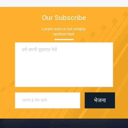
Our Subscribe
Lorem sum is not simply 
random text.
भेजना