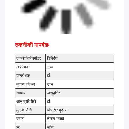
तकनीकी मापदंडः
तकनीकी पैरामीटर
विनिर्देश
लचीलापन
उच्च
जलरोधक
हाँ
मुद्रण संकल्प
उच्च
आकार
अनुकूलित
आंसू प्रतिरोधी
हाँ
मुद्रण विधि
ऑफसेट मुद्रण
स्याही
तैलीय स्याही
रंग
सफेद