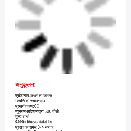
अनुकूलन:
ब्रांड नाम:
पत्थर का कागज
उत्पत्ति का स्थान:
चीन
प्रमाणीकरण:
CO
न्यूनतम आदेश मात्राः
500 पीसी
मूल्यः
वार्ता
पैकेजिंग विवरणः
ओपीपी बैग
प्रसव का समय:
3-4 सप्ताह