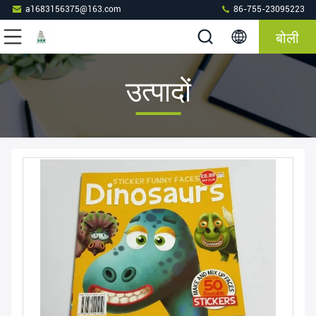
a1683156375@163.com
86-755-23095223
बोली
उत्पादों