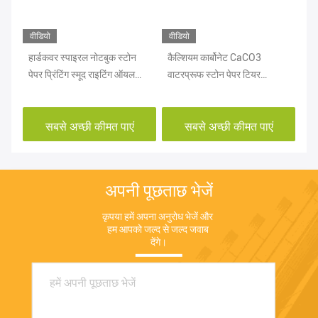
वीडियो
वीडियो
वीड
टोन
हार्डकवर स्पाइरल नोटबुक स्टोन
कैल्शियम कार्बोनेट CaCO3
CMY
पेपर प्रिंटिंग स्मूद राइटिंग ऑयल
वाटरप्रूफ स्टोन पेपर टियर
स्ट
प्रूफ
रेज़िस्टेंट
बिं
सबसे अच्छी कीमत पाएं
सबसे अच्छी कीमत पाएं
अपनी पूछताछ भेजें
कृपया हमें अपना अनुरोध भेजें और 
हम आपको जल्द से जल्द जवाब 
देंगे।