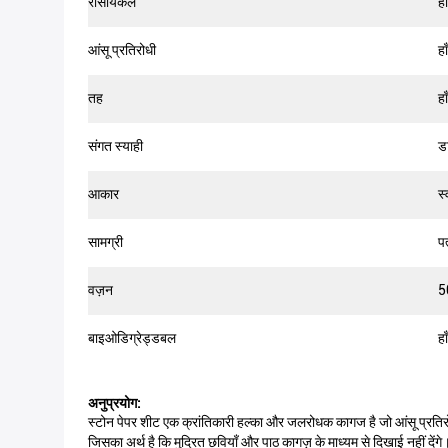
रीसायकल
हाँ
आंसू प्रतिरोधी
हाँ
तह
हाँ
संगत स्याही
ड
आकार
स्
सामग्री
प
वज़न
5
बाइओडिग्रेड्डबल
हाँ
अनुप्रयोग:
स्टोन पेपर शीट एक क्रांतिकारी हल्का और जलरोधक कागज है जो आंसू प्रतिरोधी 
जिसका अर्थ है कि मुद्रित छवियाँ और पाठ कागज़ के माध्यम से दिखाई नहीं द