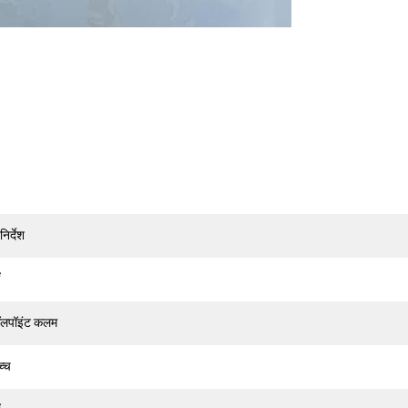
निर्देश
ॉलपॉइंट कलम
च्च