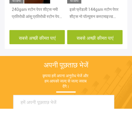
वीडियो
वीडियो
वीड
टोन
240gsm स्टोन पेपर शीट्स नमी
इको फ्रेंडली 144gsm स्टोन पेपर
नमी
प्रतिरोधी आंसू प्रतिरोधी स्टोन पेपर
शीट्स नो पॉल्यूशन कस्टमाइज्ड
पुन
सामग्री
साइज
प्र
सबसे अच्छी कीमत पाएं
सबसे अच्छी कीमत पाएं
अपनी पूछताछ भेजें
कृपया हमें अपना अनुरोध भेजें और 
हम आपको जल्द से जल्द जवाब 
देंगे।